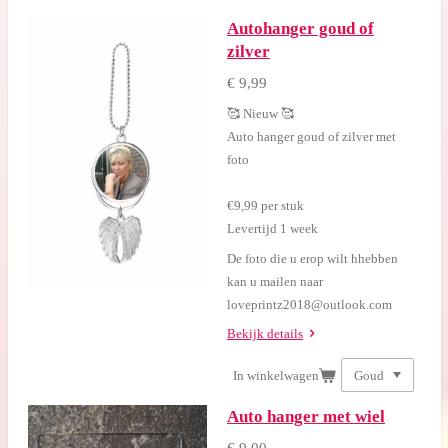
Autohanger goud of
zilver
€ 9,99
🥰 Nieuw 🥰
Auto hanger goud of zilver met
foto
€9,99 per stuk
Levertijd 1 week
De foto die u erop wilt hhebben
kan u mailen naar
loveprintz2018@outlook.com
Bekijk details
In winkelwagen
Auto hanger met wiel
€ 9,00