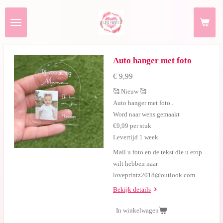
Ga
direct
naar
de
hoofdinhoud
Auto hanger met foto
€ 9,99
🥰 Nieuw 🥰
Auto hanger met foto .
Word naar wens gemaakt
€9,99 per stuk
Levertijd 1 week
Mail u foto en de tekst die u erop
wilt hebben naar
loveprintz2018@outlook.com
Bekijk details
In winkelwagen