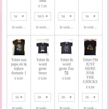
oma
€ 7,50
In winkelwagen
In winkelwagen
In winkelwagen
In winkelwagen
Tshirt ssst
Tshirt Ik
Tshirt Ik
Tshirt I'M
papa en ik
word
word
JUST
kijken
grote
grote Zus
HERE
formule 1
broer
🥰
FOR
THE
€ 9,99
€ 9,99
€ 9,99
CHICKS
€ 9,99
In winkelwagen
In winkelwagen
In winkelwagen
In winkelwagen