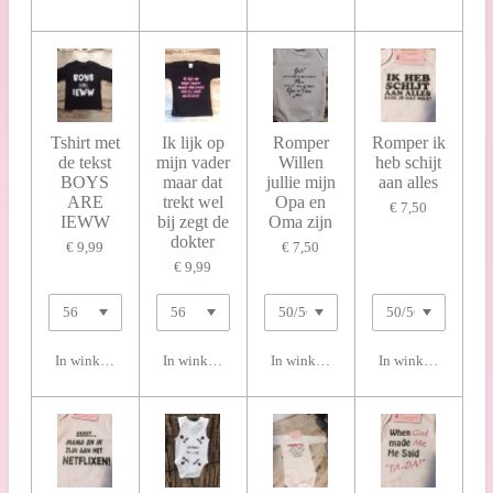
Tshirt met
Ik lijk op
Romper
Romper ik
de tekst
mijn vader
Willen
heb schijt
BOYS
maar dat
jullie mijn
aan alles
ARE
trekt wel
Opa en
€ 7,50
IEWW
bij zegt de
Oma zijn
dokter
€ 9,99
€ 7,50
€ 9,99
In winkelwagen
In winkelwagen
In winkelwagen
In winkelwagen