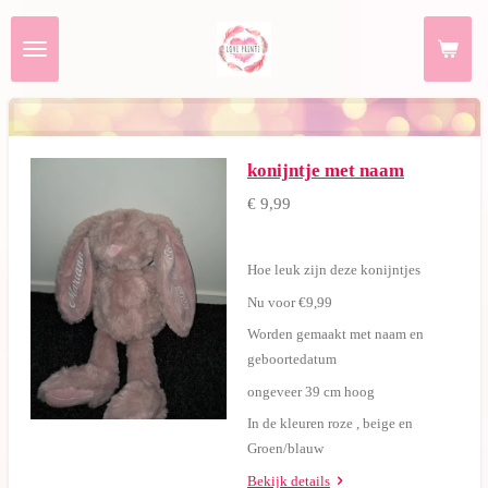
Ga
direct
naar
de
hoofdinhoud
konijntje met naam
€ 9,99
Hoe leuk zijn deze konijntjes
Nu voor €9,99
Worden gemaakt met naam en
geboortedatum
ongeveer 39 cm hoog
In de kleuren roze , beige en
Groen/blauw
Bekijk details