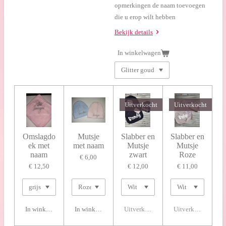
opmerkingen de naam toevoegen
die u erop wilt hebben
Bekijk details
In winkelwagen
Uitverkocht
Uitverkocht
Omslagdo
Mutsje
Slabber en
Slabber en
ek met
met naam
Mutsje
Mutsje
naam
zwart
Roze
€ 6,00
€ 12,50
€ 12,00
€ 11,00
In winkelwagen
In winkelwagen
Uitverkocht
Uitverkocht