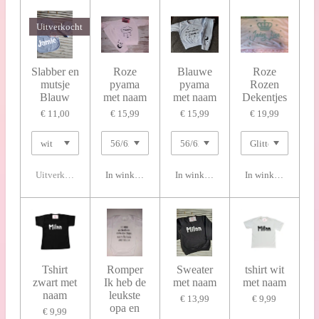
Uitverkocht
Slabber en
Roze
Blauwe
Roze
mutsje
pyama
pyama
Rozen
Blauw
met naam
met naam
Dekentjes
€ 11,00
€ 15,99
€ 15,99
€ 19,99
Uitverkocht
In winkelwagen
In winkelwagen
In winkelwagen
Tshirt
Romper
Sweater
tshirt wit
zwart met
Ik heb de
met naam
met naam
naam
leukste
€ 13,99
€ 9,99
opa en
€ 9,99