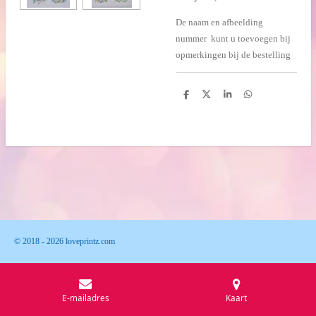
De naam en afbeelding
nummer kunt u toevoegen bij
opmerkingen bij de bestelling
D
D
S
D
e
e
h
e
l
e
a
l
e
l
r
e
n
e
n
© 2018 - 2026 loveprintz.com
E-mailadres
Kaart