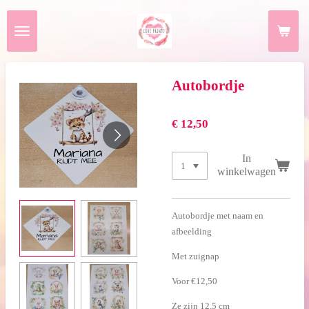
Ga
direct
naar
de
hoofdinhoud
Autobordje
€ 12,50
In
winkelwagen
Autobordje met naam en
afbeelding
Met zuignap
Voor €12,50
Ze zijn 12,5 cm