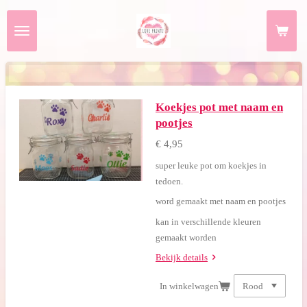
Ga
direct
naar
de
hoofdinhoud
Koekjes pot met naam en
pootjes
€ 4,95
super leuke pot om koekjes in
tedoen.
word gemaakt met naam en pootjes
kan in verschillende kleuren
gemaakt worden
Bekijk details
In winkelwagen