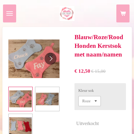
Ga
direct
naar
de
hoofdinhoud
Blauw/Roze/Rood
Honden Kerstsok
met naam/namen
€ 12,50
€ 15,00
Kleur sok
Uitverkocht