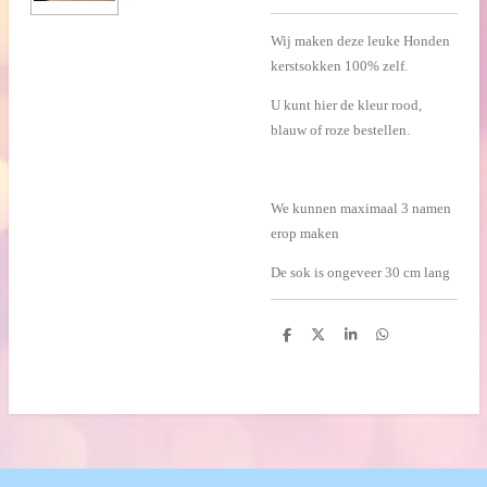
Wij maken deze leuke Honden
kerstsokken 100% zelf.
U kunt hier de kleur rood,
blauw of roze bestellen.
We kunnen maximaal 3 namen
erop maken
De sok is ongeveer 30 cm lang
D
D
S
D
e
e
h
e
l
e
a
l
e
l
r
e
n
e
n