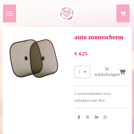
Ga
direct
naar
de
hoofdinhoud
auto zonnescherm
€ 4,25
In
winkelwagen
2 zonneschermen voor
tedrukken met flex
D
D
S
D
e
e
h
e
l
e
a
l
e
l
r
e