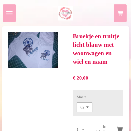
Ga
direct
naar
de
hoofdinhoud
Broekje en truitje
licht blauw met
woonwagen en
wiel en naam
€ 20,00
Maatt
In