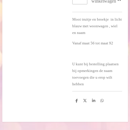
winkelwagen
Mooi truitje en broekje in licht
blauw met woonwagen , wiel
en naam
Vanaf maat 56 tot maat 92
U kunt bij bestelling plaatsen
bij opmerkingen de naam
toevoegen die u erop wilt
hebben
D
D
S
D
e
e
h
e
l
e
a
l
e
l
r
e
n
e
n