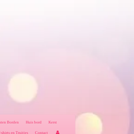
ten Borden
Huis bord
Kerst
-shirts en Truitjes
Contact