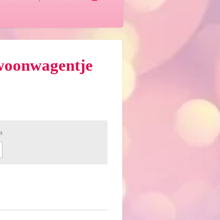
woonwagentje
m