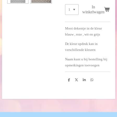
In
winkelwagen
Mooi dekentje in de kleur
blauw , roze , wit en grijs
De kleur opdruk kan in
verschillende kleuren
Naam kunt u bij bestelling bij
opmerkingen toevoegen
D
D
S
D
e
e
h
e
l
e
a
l
e
l
r
e
n
e
n