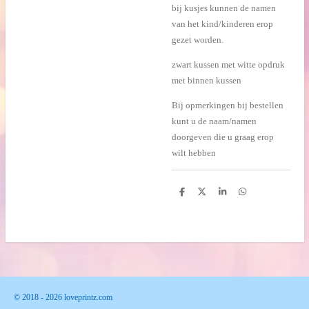
bij kusjes kunnen de namen
van het kind/kinderen erop
gezet worden.
zwart kussen met witte opdruk
met binnen kussen
Bij opmerkingen bij bestellen
kunt u de naam/namen
doorgeven die u graag erop
wilt hebben
D
D
S
D
e
e
h
e
l
e
a
l
e
l
r
e
n
e
n
© 2018 - 2026 loveprintz.com