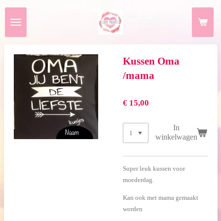
Ga
direct
naar
de
hoofdinhoud
Kussen Oma
/mama
€ 15,00
In
winkelwagen
Super leuk kussen voor
moederdag.
Kan ook met mama gemaakt
worden