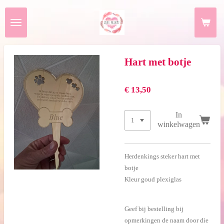
Ga
direct
naar
de
hoofdinhoud
Hart met botje
€ 13,50
In
winkelwagen
Herdenkings steker hart met
botje
Kleur goud plexiglas
Geef bij bestelling bij
opmerkingen de naam door die