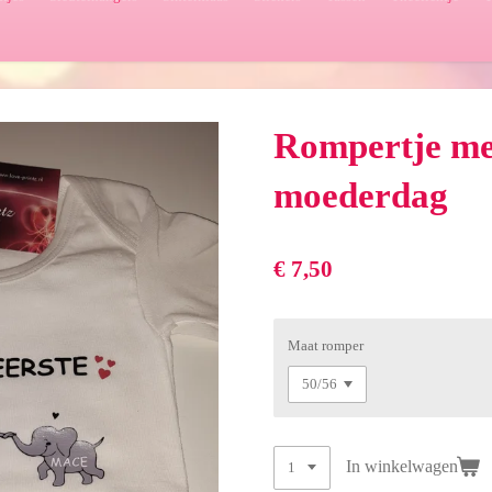
Rompertje me
moederdag
€ 7,50
Maat romper
In winkelwagen