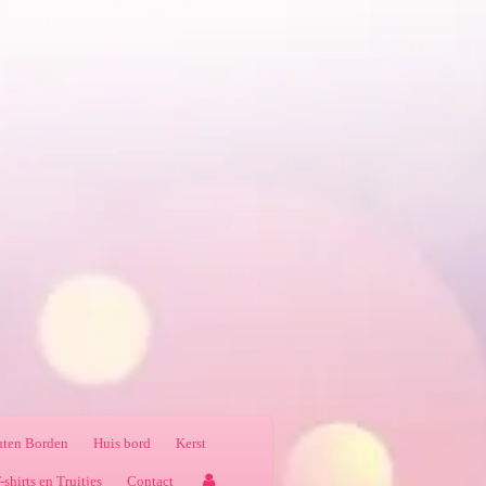
ten Borden
Huis bord
Kerst
-shirts en Truitjes
Contact