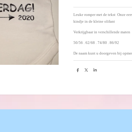
Leuke romper met de tekst Onze eer
kindje in de kleine olifant
Verkrijgbaar in verschillende maten
50/56 . 62/68 . 74/80 . 86/92
De naam kunt u doorgeven bij opmer
D
D
S
e
e
h
l
e
a
e
l
r
n
e