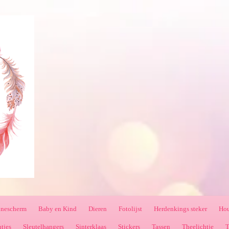
nnescherm
Baby en Kind
Dieren
Fotolijst
Herdenkings steker
Hou
ntjes
Sleutelhangers
Sinterklaas
Stickers
Tassen
Theelichtje
T