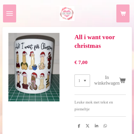
Ga
direct
naar
de
hoofdinhoud
All i want voor
christmas
€ 7,00
In
winkelwagen
Leuke mok met tekst en
piemeltje
D
D
S
D
e
e
h
e