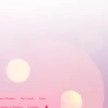
ten Borden
Huis bord
Kerst
-shirts en Truitjes
Contact