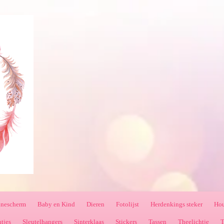
nnescherm
Baby en Kind
Dieren
Fotolijst
Herdenkings steker
Hou
ntjes
Sleutelhangers
Sinterklaas
Stickers
Tassen
Theelichtje
T