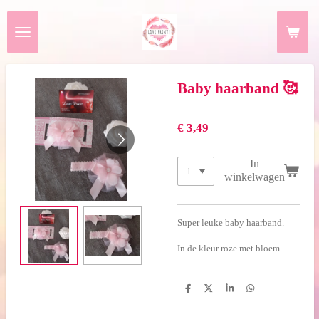
Ga
direct
naar
de
hoofdinhoud
Baby haarband 🥰
€ 3,49
In
winkelwagen
Super leuke baby haarband.
In de kleur roze met bloem.
D
D
S
D
e
e
h
e
l
e
a
l