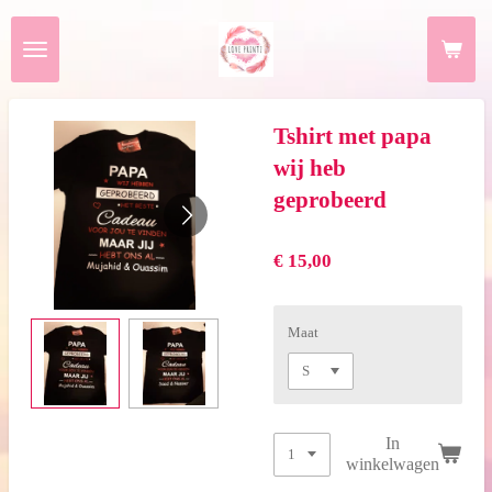
Ga
direct
naar
de
hoofdinhoud
Tshirt met papa
wij heb
geprobeerd
€ 15,00
Maat
In
winkelwagen