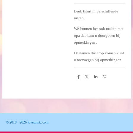
Leuk tshirt in verschillende
maten .
We kunnen het ook maken met
opa dat kunt u doorgeven bij
opmerkingen .
De namen die erop komen kunt
u toevoegen bij opmerkingen
D
D
S
D
e
e
h
e
l
e
a
l
e
l
r
e
n
e
n
© 2018 - 2026 loveprintz.com