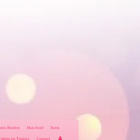
ten Borden
Huis bord
Kerst
-shirts en Truitjes
Contact