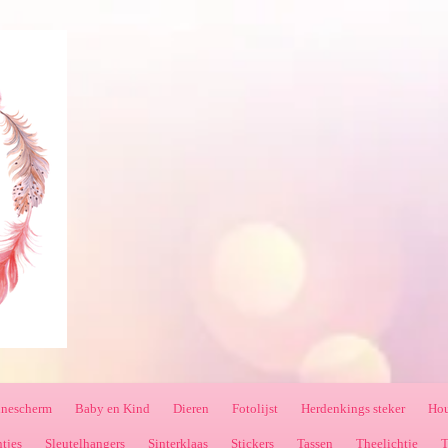
nnescherm
Baby en Kind
Dieren
Fotolijst
Herdenkings steker
Hou
ntjes
Sleutelhangers
Sinterklaas
Stickers
Tassen
Theelichtje
T