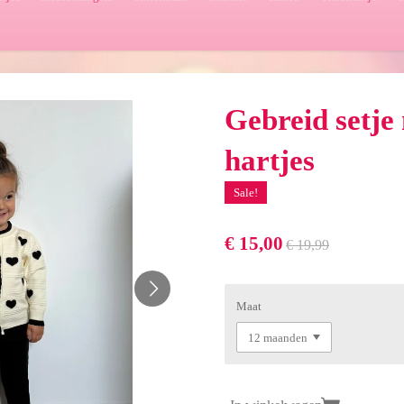
Gebreid setje
hartjes
Sale!
€ 15,00
€ 19,99
Maat