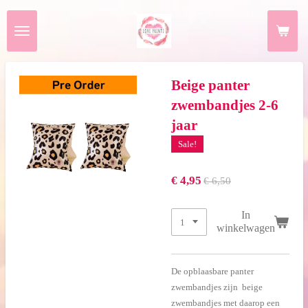
Ga
direct
naar
de
hoofdinhoud
Beige panter
zwembandjes 2-6
jaar
Sale!
€ 4,95
€ 6,50
In
winkelwagen
De opblaasbare panter
zwembandjes zijn beige
zwembandjes met daarop een