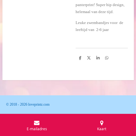
panterprint! Super hip design,
helemaal van deze tijd.
Leuke zwembandjes voor de
leeftijd van 2-6 jaar
D
D
S
D
e
e
h
e
l
e
a
l
e
l
r
e
n
e
n
© 2018 - 2026 loveprintz.com
E-mailadres
Kaart