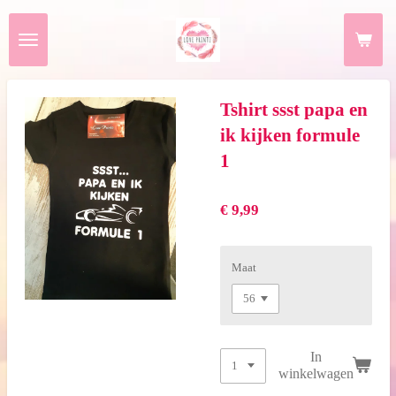
Ga
direct
naar
de
hoofdinhoud
Tshirt ssst papa en
ik kijken formule
1
€ 9,99
Maat
In
winkelwagen