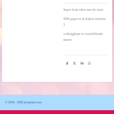
Super leuk tshirt met de tekst
SSSt papa en ik kijken formule
1
verkrijgbaar in verschillende
maten
D
D
S
D
e
e
h
e
l
e
a
l
e
l
r
e
n
e
n
© 2018 - 2026 loveprintz.com