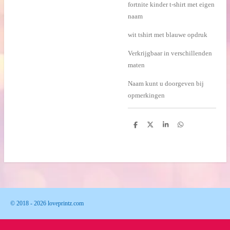
fortnite kinder t-shirt met eigen
naam
wit tshirt met blauwe opdruk
Verkrijgbaar in verschillenden
maten
Naam kunt u doorgeven bij
opmerkingen
D
D
S
D
e
e
h
e
l
e
a
l
e
l
r
e
n
e
n
© 2018 - 2026 loveprintz.com