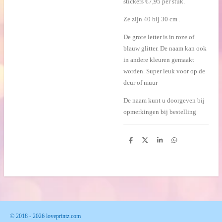
stickers
€7,95 per stuk.
Ze zijn 40 bij 30 cm .
De grote letter is in roze of
blauw glitter. De naam kan ook
in andere kleuren gemaakt
worden. Super leuk voor op de
deur of muur
De naam kunt u doorgeven bij
opmerkingen bij bestelling
D
D
S
D
e
e
h
e
l
e
a
l
e
l
r
e
n
e
n
© 2018 - 2026 loveprintz.com