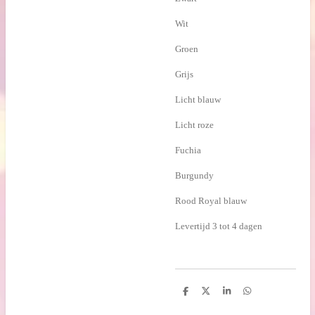
Wit
Groen
Grijs
Licht blauw
Licht roze
Fuchia
Burgundy
Rood Royal blauw
Levertijd 3 tot 4 dagen
D
D
S
D
e
e
h
e
l
e
a
l