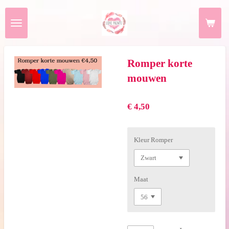
Ga
direct
naar
de
hoofdinhoud
Romper korte
mouwen
€ 4,50
Kleur Romper
Maat