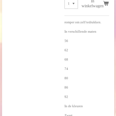
In
winkelwagen
romper om zelf tedrukken.
In verschillende maten
56
62
68
74
80
86
92
In de kleuren
Zwart