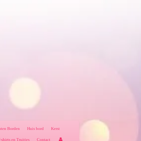
ten Borden
Huis bord
Kerst
-shirts en Truitjes
Contact