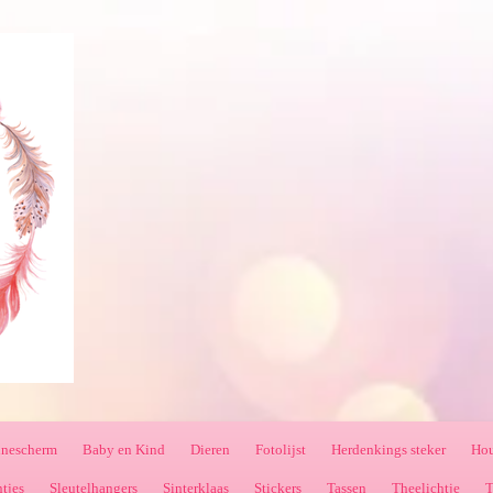
nnescherm
Baby en Kind
Dieren
Fotolijst
Herdenkings steker
Hou
ntjes
Sleutelhangers
Sinterklaas
Stickers
Tassen
Theelichtje
T