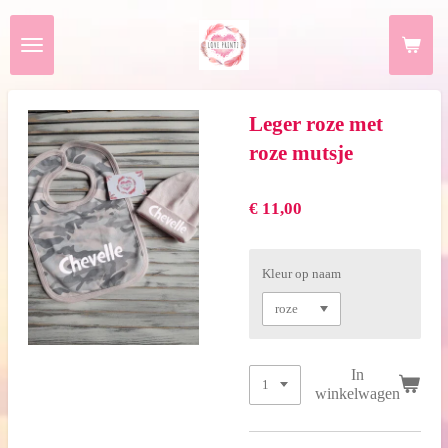
Ga
direct
naar
de
hoofdinhoud
Leger roze met
roze mutsje
€ 11,00
Kleur op naam
In
winkelwagen