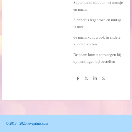
Super leuke slabber met mutsje
en naam
Slabber is leger roze en mutsje
is roze
de naam kunt u ook in andere
kleuren kiezen
De naam kunt u toevoegen bij
opmerkingen bij bestellen
D
D
S
D
e
e
h
e
l
e
a
l
e
l
r
e
n
e
n
© 2018 - 2026 loveprintz.com