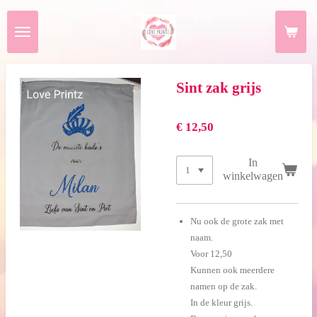
Ga
direct
naar
de
hoofdinhoud
Sint zak grijs
€ 12,50
In
winkelwagen
Nu ook de grote zak met
naam.
Voor 12,50
Kunnen ook meerdere
namen op de zak.
In de kleur grijs.