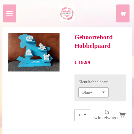
Ga
direct
naar
de
hoofdinhoud
Geboortebord
Hobbelpaard
€ 19,99
Kleur hobbelpaard
In
winkelwagen