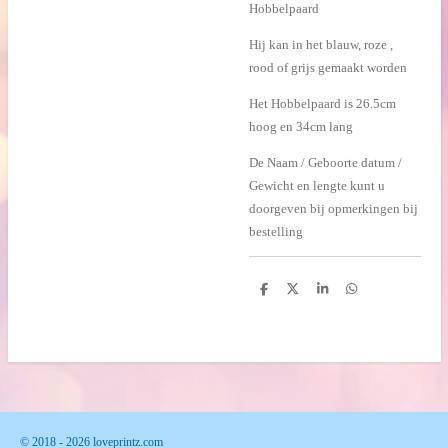
Hobbelpaard
Hij kan in het blauw, roze ,
rood of grijs gemaakt worden
Het Hobbelpaard is 26.5cm
hoog en 34cm lang
De Naam / Geboorte datum /
Gewicht en lengte kunt u
doorgeven bij opmerkingen bij
bestelling
D
D
S
D
e
e
h
e
l
e
a
l
e
l
r
e
n
e
n
© 2018 - 2026 loveprintz.com