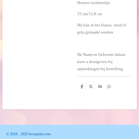
Houten tuinbroekje
35 cm/15,8 cm
Hij kan in het blauw, rood of
grijs gemaakt worden
De Naam en Geboorte datum
kunt u doorgeven bij
opmerkingen bij bestelling
D
D
S
D
e
e
h
e
l
e
a
l
e
l
r
e
n
e
n
© 2018 - 2026 loveprintz.com