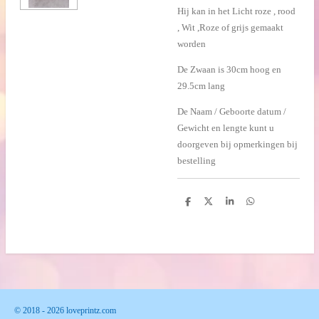
Hij kan in het Licht roze , rood
, Wit ,Roze of grijs gemaakt
worden
De Zwaan is 30cm hoog en
29.5cm lang
De Naam / Geboorte datum /
Gewicht en lengte kunt u
doorgeven bij opmerkingen bij
bestelling
D
D
S
D
e
e
h
e
l
e
a
l
e
l
r
e
n
e
n
© 2018 - 2026 loveprintz.com