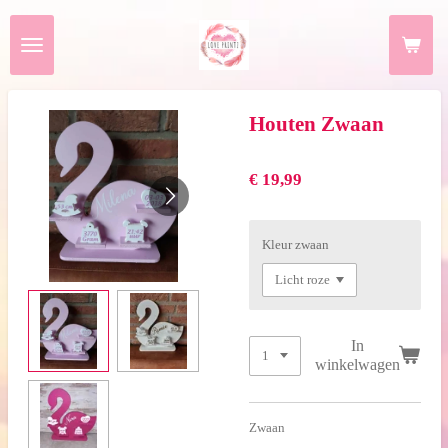
Ga
direct
naar
de
hoofdinhoud
Houten Zwaan
€ 19,99
Kleur zwaan
In
winkelwagen
Zwaan