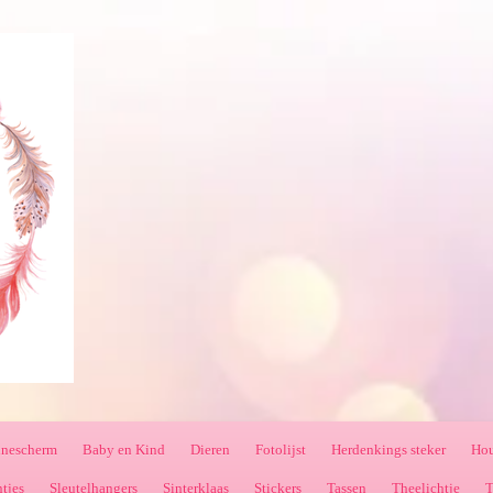
nnescherm
Baby en Kind
Dieren
Fotolijst
Herdenkings steker
Hou
ntjes
Sleutelhangers
Sinterklaas
Stickers
Tassen
Theelichtje
T