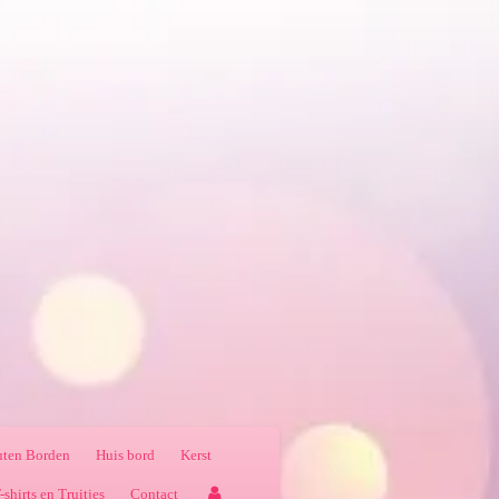
ten Borden
Huis bord
Kerst
-shirts en Truitjes
Contact