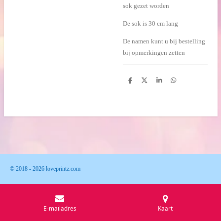
sok gezet worden
De sok is 30 cm lang
De namen kunt u bij bestelling
bij opmerkingen zetten
D
D
S
D
e
e
h
e
l
e
a
l
e
l
r
e
n
e
n
© 2018 - 2026 loveprintz.com
E-mailadres
Kaart