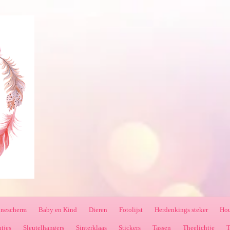
nnescherm
Baby en Kind
Dieren
Fotolijst
Herdenkings steker
Hou
ntjes
Sleutelhangers
Sinterklaas
Stickers
Tassen
Theelichtje
T