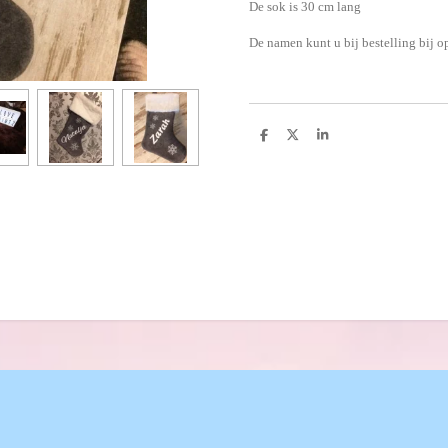
De sok is 30 cm lang
De namen kunt u bij bestelling bij 
D
D
S
e
e
h
l
e
a
e
l
r
n
e