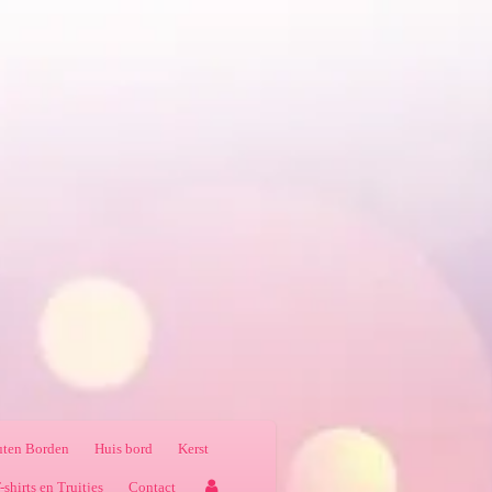
ten Borden
Huis bord
Kerst
-shirts en Truitjes
Contact