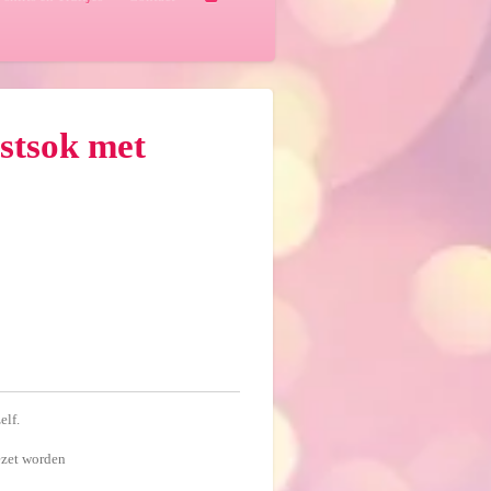
stsok met
elf.
ezet worden