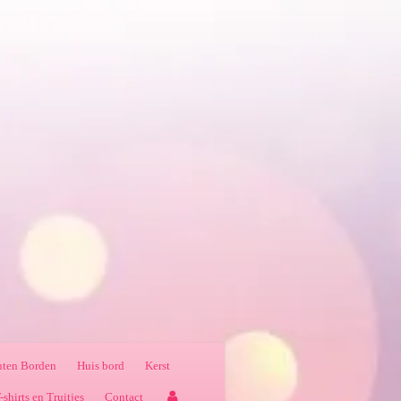
ten Borden
Huis bord
Kerst
-shirts en Truitjes
Contact