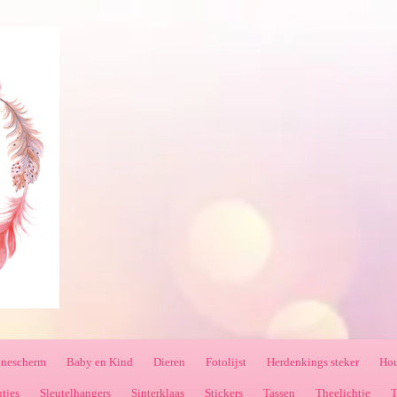
nnescherm
Baby en Kind
Dieren
Fotolijst
Herdenkings steker
Hou
ntjes
Sleutelhangers
Sinterklaas
Stickers
Tassen
Theelichtje
T